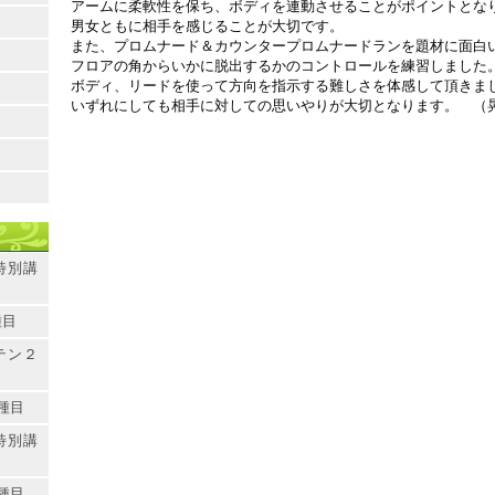
アームに柔軟性を保ち、ボディを連動させることがポイントとな
男女ともに相手を感じることが大切です。
また、プロムナード＆カウンタープロムナードランを題材に面白
フロアの角からいかに脱出するかのコントロールを練習しました
ボディ、リードを使って方向を指示する難しさを体感して頂きま
いずれにしても相手に対しての思いやりが大切となります。 （
特別講
種目
テン２
種目
特別講
種目