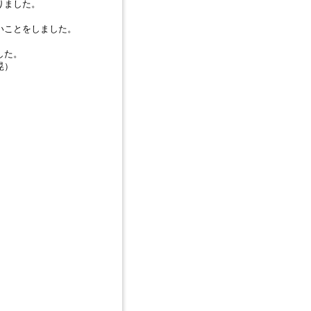
りました。
いことをしました。
。
した。
晃）