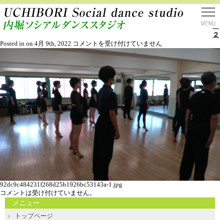
練
習
会
２
練
Posted in on 4月 9th, 2022
コメントを受け付けていません
習
会
２
は
92dc9c484231f268d25b1926bc53143a-1.jpg
コメントは受け付けていません。
メニュー
トップページ