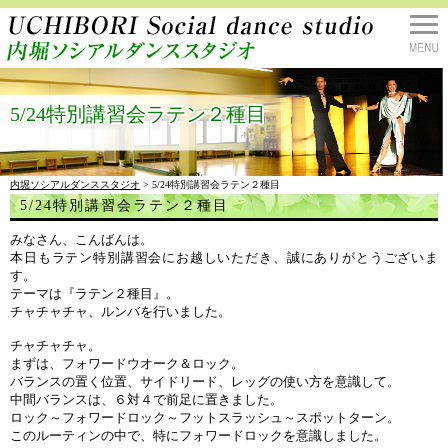
5/24特別講習会ラテン２種目
内堀ソシアルダンススタジオ
> 5/24特別講習会ラテン２種目
5/24特別講習会ラテン２種目
みなさん、こんばんは。
本日もラテン特別講習会にお越しいただき、誠にありがとうございま
す。
テーマは『ラテン２種目』。
チャチャチャ、ルンバを行いました。
チャチャチャ。
まずは、フォワードウオーク＆ロック。
バランスの置く位置、サイドリード、レッグの使い方を意識して。
中間バランスは、６対４で前足に置きました。
ロック～フォワードロック～フットスラッシュ～スポットターン。
このルーティンの中で、特にフォワードロックを意識しました。