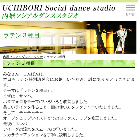
ラテン３種目
内堀ソシアルダンススタジオ
> ラテン３種目
ラテン３種目
みなさん、こんばんは。
本日もラテン特別講習会にお越しいただき、誠にありがとうございま
す。
テーマは『ラテン３種目』。
まずは、サンバ。
ボタフォゴをテーマにいろいろと改善しました。
美しいラインを作ること、膝の使い方をレクチャーいたしました。
そして、チャチャチャ。
オープンヒップツイストまでのロックステップを修正しました。
最後にルンバ。
アイーダの流れをスムースに行いました。
クカラチャアクションを丁寧に説明しました。