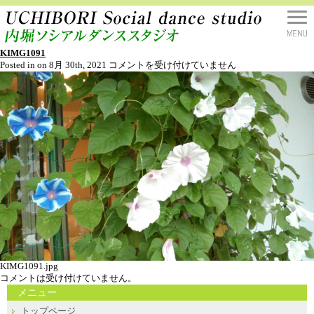
KIMG1091
KIMG1091
Posted in on 8月 30th, 2021
コメントを受け付けていません
は
KIMG1091.jpg
コメントは受け付けていません。
メニュー
トップページ