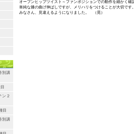
オープンヒップツイスト～ファンポジションでの動作を細かく確
単純な膝の曲げ伸ばしですが、メリハリをつけることが大切です
みなさん、見違えるようになりました。 （晃）
特別講
種目
テン２
種目
特別講
種目