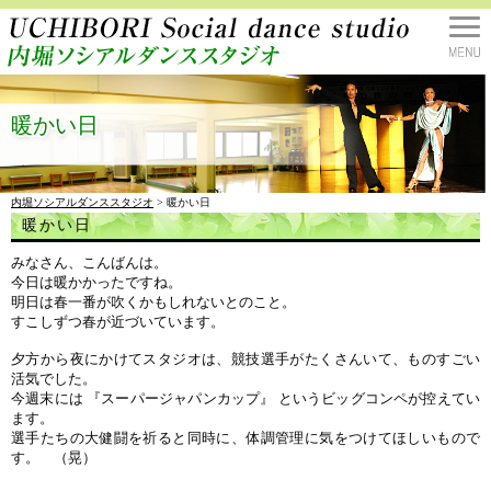
暖かい日
内堀ソシアルダンススタジオ
> 暖かい日
暖かい日
みなさん、こんばんは。
今日は暖かかったですね。
明日は春一番が吹くかもしれないとのこと。
すこしずつ春が近づいています。
夕方から夜にかけてスタジオは、競技選手がたくさんいて、ものすごい
活気でした。
今週末には 『スーパージャパンカップ』 というビッグコンペが控えてい
ます。
選手たちの大健闘を祈ると同時に、体調管理に気をつけてほしいもので
す。 （晃）