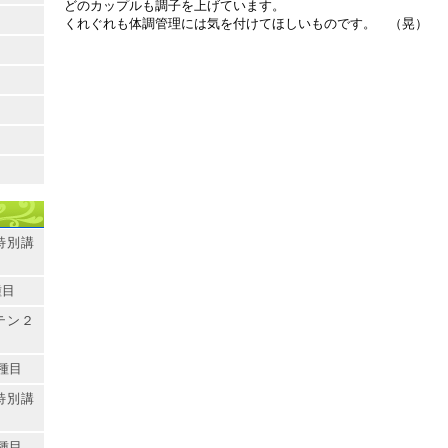
どのカップルも調子を上げています。
くれぐれも体調管理には気を付けてほしいものです。 （晃）
特別講
種目
テン２
種目
特別講
種目