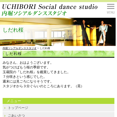
しだれ桜
内堀ソシアルダンススタジオ
> しだれ桜
しだれ桜
みなさん、おはようございます。
気がつけばもう桜の季節です。
玉蔵院の『しだれ桜』を鑑賞してきました。
７分咲きという感じでした。
週末には見ごろになりそうです。
スタジオから３分ぐらいのところにあります。（晃）
メニュー
トップページ
ごあいさつ