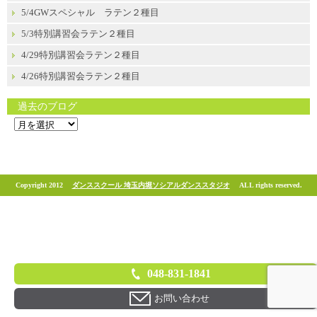
5/4GWスペシャル ラテン２種目
5/3特別講習会ラテン２種目
4/29特別講習会ラテン２種目
4/26特別講習会ラテン２種目
過去のブログ
過
去
の
ブ
ロ
グ
Copyright 2012
ダンススクール 埼玉内堀ソシアルダンススタジオ
ALL rights reserved.
048-831-1841
お問い合わせ