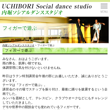
フィガーで遊ぶ
内堀ソシアルダンススタジオ
> フィガーで遊ぶ
フィガーで遊ぶ
みなさん、おはようございます。
雨の降る、肌寒い朝ですね。
体調管理に気を付けないといけませんね。
昨日はラテン特別講習会午後の部にお越しいただき、誠にありがとうご
ざいます。
テーマは『フィガーで遊ぶ』。
講習会のその場でステップを振り付け、最後に踊りを披露するという企
画でした。
ルンバを題材として、テレスピン、クラブウオークなどにもチャレンジ
していただきました。
デモや世界中の競技会でも使われているフィガーです。