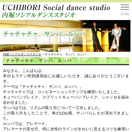
チャチャチャ、サンバ、ルンバ
内堀ソシアルダンススタジオ
> チャチャチャ、サンバ、ルンバ
チャチャチャ、サンバ、ルンバ
みなさん、こんばんは。
本日もラテン特別講習会にお越しいただき、誠にありがとうございま
す。
テーマは『チャチャチャ、サンバ、ルンバ』。
チャチャチャでは、コンビネーションステップを練習いたしました。
キューバンブレイク、スプリットキューバンブレイク、シャッセを組み
合わせました。
サンバはでは、リズムの取り方について一工夫しました。
この取り方をしたことで、体のばね感、サンバらしさが演出できまし
た。
ルンバでは、アレマーナ。
アレマーナの見せ方、特に女性のラインがきれいに見えるコツを練習い