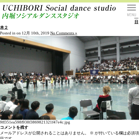
学
生
全
日
本２
Posted in on 12月 10th, 2019
No Comments »
9ff351ea598f938f3869821321f47e4c.jpg
コメントを残す
メールアドレスが公開されることはありません。
※
が付いている欄は必須項
目です