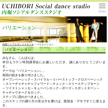
バリエーション
内堀ソシアルダンススタジオ
> バリエーション
バリエーション
みなさん、こんばんは。
本日もラテン特別講習会にお越しいただき、誠にありがとうございま
す。
テーマは『バリエーション』。
前回の続きを振り付けました。
オープンベーシック～スパイラル～リバーストップ～クロスベーシック
～スリーチャチャチャフォワード～チェック～スリーステップターン
～ツイストシャッセ～キューバンロック～ポーズ～スポットターン～
チャチャウオーク＆ロック。
ステップに流れがつきました。
このステップの踊り方の見せ方を磨けば、競技会・デモですぐに使えま
す。