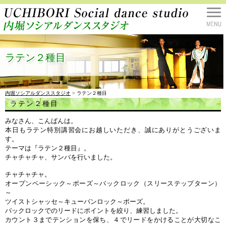
ラテン２種目
内堀ソシアルダンススタジオ
> ラテン２種目
ラテン２種目
みなさん、こんばんは。
本日もラテン特別講習会にお越しいただき、誠にありがとうございま
す。
テーマは『ラテン２種目』。
チャチャチャ、サンバを行いました。
チャチャチャ。
オープンベーシック～ポーズ～バックロック（スリーステップターン）
～
ツイストシャッセ～キューバンロック～ポーズ。
バックロックでのリードにポイントを絞り、練習しました。
カウント３までテンションを保ち、４でリードをかけることが大切なこ