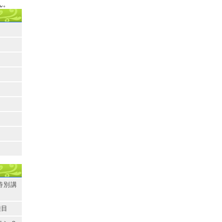
ん。
特別講
種目