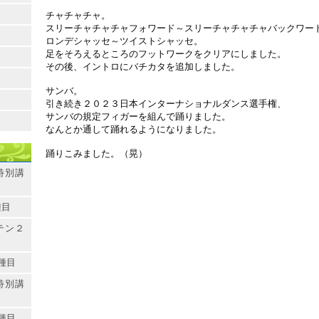
チャチャチャ。
スリーチャチャチャフォワード～スリーチャチャチャバックワー
ロンデシャッセ～ツイストシャッセ。
足をそろえるところのフットワークをクリアにしました。
その後、イントロにバチカタを追加しました。
サンバ。
引き続き２０２３日本インターナショナルダンス選手権、
サンバの規定フィガーを組んで踊りました。
なんとか通して踊れるようになりました。
踊りこみました。（晃）
特別講
種目
テン２
種目
特別講
種目