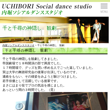
千と千尋の神隠し 観劇
内堀ソシアルダンススタジオ
> 千と千尋の神隠し 観劇
千と千尋の神隠し 観劇
千と千尋の神隠しを観劇してきました。
帝国劇場で１８時開演の部で満員でした。
１７時開場で、グッズを買い求める人でごった返していました。
実は大学の舞踏研究会の後輩が出演しているのです。
連絡をもらい、その雄姿をみようと駆けつけました。
若手俳優として活躍している後輩です。
まさにはまり役でプロの気迫を感じました。
あっという間の３時間でした。（晃）