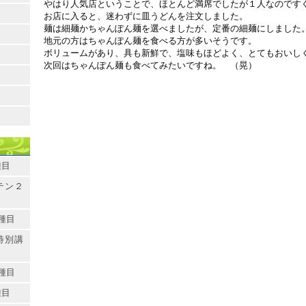
やはり人気店ということで、ほとんど満席でしたが１人なのです
お店に入ると、迷わずに皿うどんを注文しました。
麺は細麺かちゃんぽん麺を選べましたが、定番の細麺にしました
地元の方はちゃんぽん麺を食べる方が多いそうです。
ボリュームがあり、具も新鮮で、塩味もほどよく、とてもおいし
次回はちゃんぽん麺も食べてみたいですね。 （晃）
種目
テン２
種目
特別講
種目
種目